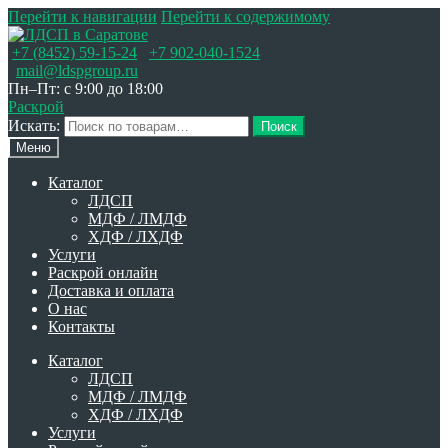
Перейти к навигации
Перейти к содержимому
+7 (8452) 59-15-24
+7 902-040-1524
mail@ldspgroup.ru
Пн–Пт: с 9:00 до 18:00
Раскрой
Искать:
Поиск
Меню
Каталог
ЛДСП
МДФ / ЛМДФ
ХДФ / ЛХДФ
Услуги
Раскрой онлайн
Доставка и оплата
О нас
Контакты
Каталог
ЛДСП
МДФ / ЛМДФ
ХДФ / ЛХДФ
Услуги