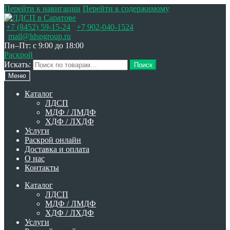
Перейти к навигации
Перейти к содержимому
+7 (8452) 59-15-24
+7 902-040-1524
mail@ldspgroup.ru
Пн–Пт: с 9:00 до 18:00
Раскрой
Искать:
Поиск
Меню
Каталог
ЛДСП
МДФ / ЛМДФ
ХДФ / ЛХДФ
Услуги
Раскрой онлайн
Доставка и оплата
О нас
Контакты
Каталог
ЛДСП
МДФ / ЛМДФ
ХДФ / ЛХДФ
Услуги