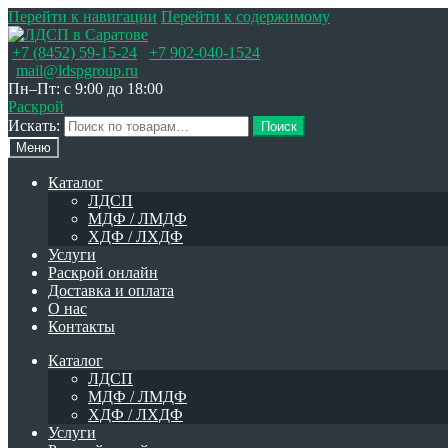
Перейти к навигации
Перейти к содержимому
+7 (8452) 59-15-24
+7 902-040-1524
mail@ldspgroup.ru
Пн–Пт: с 9:00 до 18:00
Раскрой
Искать:
Поиск
Меню
Каталог
ЛДСП
МДФ / ЛМДФ
ХДФ / ЛХДФ
Услуги
Раскрой онлайн
Доставка и оплата
О нас
Контакты
Каталог
ЛДСП
МДФ / ЛМДФ
ХДФ / ЛХДФ
Услуги