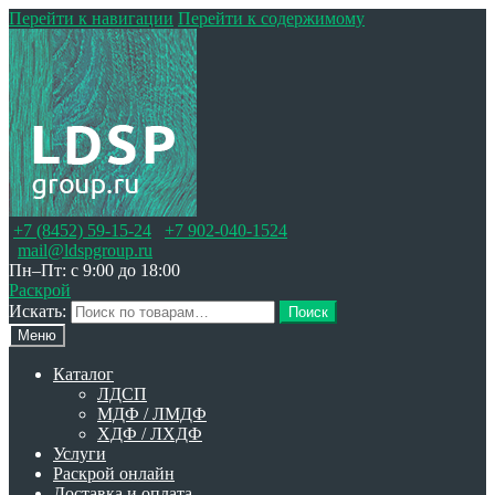
Перейти к навигации
Перейти к содержимому
+7 (8452) 59-15-24
+7 902-040-1524
mail@ldspgroup.ru
Пн–Пт: с 9:00 до 18:00
Раскрой
Искать:
Поиск
Меню
Каталог
ЛДСП
МДФ / ЛМДФ
ХДФ / ЛХДФ
Услуги
Раскрой онлайн
Доставка и оплата