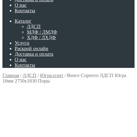
О нас
Контакты
Каталог
ЛДСП
МДФ / ЛМДФ
ХДФ / ЛХДФ
Услуги
Раскрой онлайн
Доставка и оплата
О нас
Контакты
Главная
/
ЛДСП
/
Югра-плит
/
Венге Соренто ЛДСП Югра
10мм 2750х1830 Поры