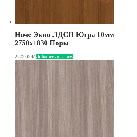
Ноче Экко ЛДСП Югра 10мм
2750х1830 Поры
2 800.00
₽
Добавить к заказу