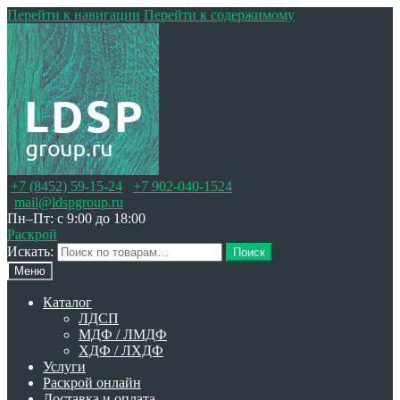
Перейти к навигации
Перейти к содержимому
+7 (8452) 59-15-24
+7 902-040-1524
mail@ldspgroup.ru
Пн–Пт: с 9:00 до 18:00
Раскрой
Искать:
Поиск
Меню
Каталог
ЛДСП
МДФ / ЛМДФ
ХДФ / ЛХДФ
Услуги
Раскрой онлайн
Доставка и оплата