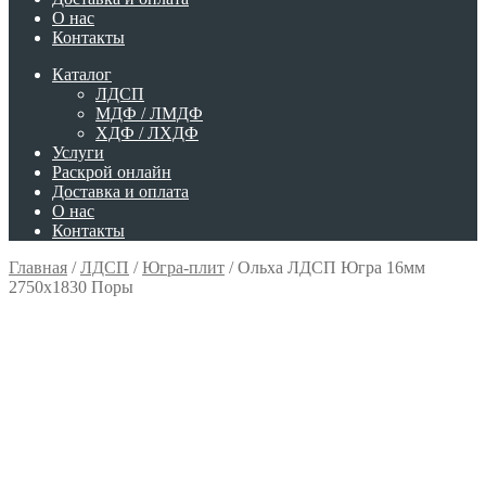
О нас
Контакты
Каталог
ЛДСП
МДФ / ЛМДФ
ХДФ / ЛХДФ
Услуги
Раскрой онлайн
Доставка и оплата
О нас
Контакты
Главная
/
ЛДСП
/
Югра-плит
/
Ольха ЛДСП Югра 16мм
2750х1830 Поры