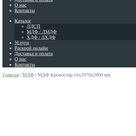
О нас
Контакты
Каталог
ЛДСП
МДФ / ЛМДФ
ХДФ / ЛХДФ
Услуги
Раскрой онлайн
Доставка и оплата
О нас
Контакты
Главная
/
МДФ
/
МДФ Кроностар 16х2070х2800 мм