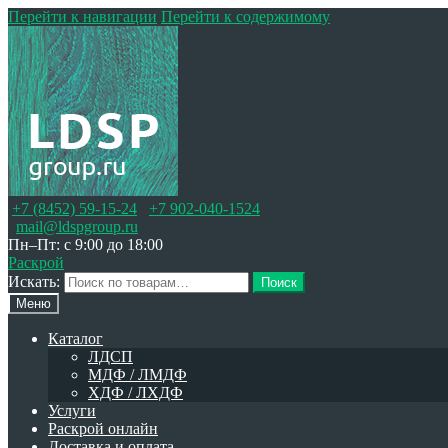
Перейти к навигации
Перейти к содержимому
+7 (8452) 59-15-24
+7 902-040-1524
mail@ldspgroup.ru
Пн–Пт: с 9:00 до 18:00
Раскрой
Искать:
Поиск
Меню
Каталог
ЛДСП
МДФ / ЛМДФ
ХДФ / ЛХДФ
Услуги
Раскрой онлайн
Доставка и оплата