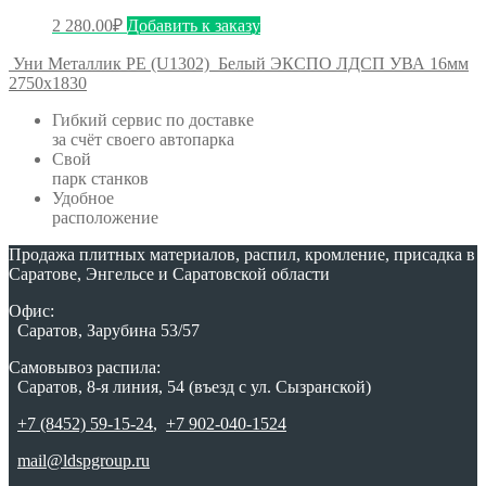
2 280.00
₽
Добавить к заказу
Уни Металлик PE (U1302)
Белый ЭКСПО ЛДСП УВА 16мм
2750х1830
Гибкий сервис по доставке
за счёт своего автопарка
Свой
парк станков
Удобное
расположение
Продажа плитных материалов, распил, кромление, присадка в
Саратове, Энгельсе и Саратовской области
Офис:
Саратов, Зарубина 53/57
Самовывоз распила:
Саратов, 8-я линия, 54 (въезд с ул. Сызранской)
+7 (8452) 59-15-24
,
+7 902-040-1524
mail@ldspgroup.ru