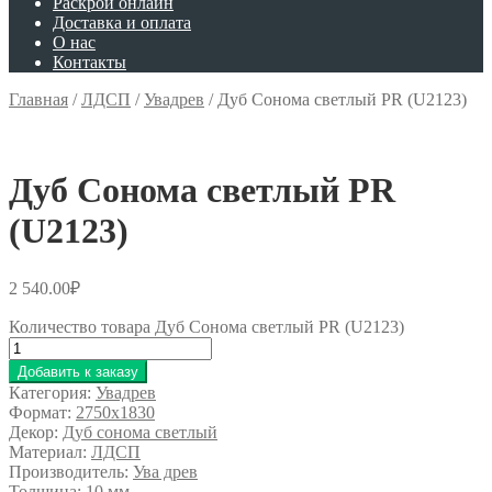
Раскрой онлайн
Доставка и оплата
О нас
Контакты
Главная
/
ЛДСП
/
Увадрев
/
Дуб Сонома светлый PR (U2123)
Дуб Сонома светлый PR
(U2123)
2 540.00
₽
Количество товара Дуб Сонома светлый PR (U2123)
Добавить к заказу
Категория:
Увадрев
Формат:
2750x1830
Декор:
Дуб сонома светлый
Материал:
ЛДСП
Производитель:
Ува древ
Толщина:
10 мм