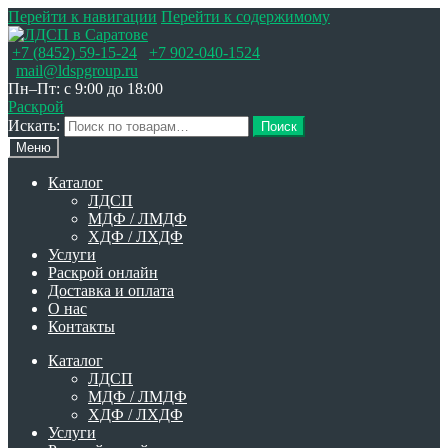
Перейти к навигации
Перейти к содержимому
+7 (8452) 59-15-24
+7 902-040-1524
mail@ldspgroup.ru
Пн–Пт: с 9:00 до 18:00
Раскрой
Искать:
Поиск
Меню
Каталог
ЛДСП
МДФ / ЛМДФ
ХДФ / ЛХДФ
Услуги
Раскрой онлайн
Доставка и оплата
О нас
Контакты
Каталог
ЛДСП
МДФ / ЛМДФ
ХДФ / ЛХДФ
Услуги