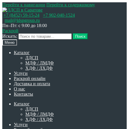
Перейти к навигации
Перейти к содержимому
+7 (8452) 59-15-24
+7 902-040-1524
mail@ldspgroup.ru
Пн–Пт: с 9:00 до 18:00
Раскрой
Искать:
Поиск
Меню
Каталог
ЛДСП
МДФ / ЛМДФ
ХДФ / ЛХДФ
Услуги
Раскрой онлайн
Доставка и оплата
О нас
Контакты
Каталог
ЛДСП
МДФ / ЛМДФ
ХДФ / ЛХДФ
Услуги