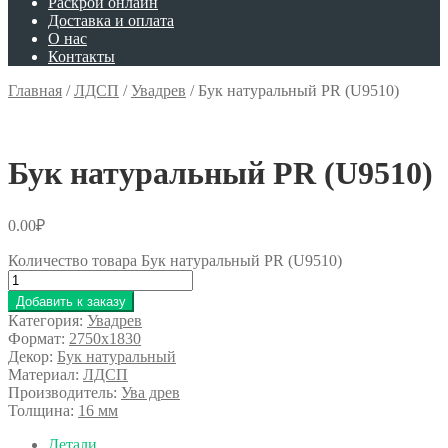
Раскрой онлайн
Доставка и оплата
О нас
Контакты
Главная
/
ЛДСП
/
Увадрев
/
Бук натуральный PR (U9510)
Бук натуральный PR (U9510)
0.00
₽
Количество товара Бук натуральный PR (U9510)
Добавить к заказу
Категория:
Увадрев
Формат:
2750x1830
Декор:
Бук натуральный
Материал:
ЛДСП
Производитель:
Ува древ
Толщина:
16 мм
Детали