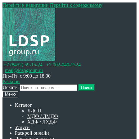
Перейти к навигации
Перейти к содержимому
+7 (8452) 59-15-24
+7 902-040-1524
mail@ldspgroup.ru
Пн–Пт: с 9:00 до 18:00
Раскрой
Искать:
Поиск
Меню
Каталог
ЛДСП
МДФ / ЛМДФ
ХДФ / ЛХДФ
Услуги
Раскрой онлайн
Доставка и оплата