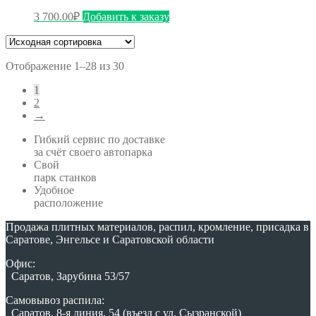
3 700.00
₽
Добавить к заказу
Отображение 1–28 из 30
1
2
→
Гибкий сервис по доставке
за счёт своего автопарка
Свой
парк станков
Удобное
расположение
Продажа плитных материалов, распил, кромление, присадка в
Саратове, Энгельсе и Саратовской области
Офис:
Саратов, Зарубина 53/57
Самовывоз распила:
Саратов, 8-я линия, 54 (въезд с ул. Сызранской)