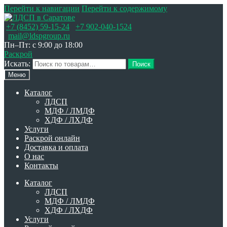
Перейти к навигации
Перейти к содержимому
+7 (8452) 59-15-24
+7 902-040-1524
mail@ldspgroup.ru
Пн–Пт: с 9:00 до 18:00
Раскрой
Искать:
Поиск
Меню
Каталог
ЛДСП
МДФ / ЛМДФ
ХДФ / ЛХДФ
Услуги
Раскрой онлайн
Доставка и оплата
О нас
Контакты
Каталог
ЛДСП
МДФ / ЛМДФ
ХДФ / ЛХДФ
Услуги